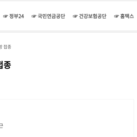
☞ 정부24
☞ 국민연금공단
☞ 건강보험공단
☞ 홈택스
방 접종
접종
 부근