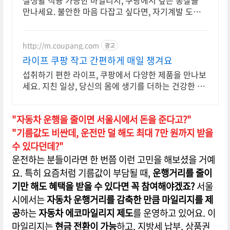
실생활 적용 가능한 마일리지, 쿠팡에서 깊은 통찰을
만나세요. 불안한 마음 다잡고 싶다면, 자기계발 도서,
내면의 평온을 되찾으세요.
http://m.coupang.com
광고
라이프 쿠팡 작고 간편하게 매일 챙겨요
섭취하기 편한 라이프, 쿠팡에서 다양한 제품을 만나보
세요. 지친 일상, 당신의 몸에 생기를 더하는 건강한 선
택을 쿠팡에서.
"자동차 운행을 줄이면 서울시에서 돈을 준다고?"
"기름값도 비싼데, 운전만 덜 해도 최대 7만 원까지 받을
수 있다던데?"
운전하는 분들이라면 한 번쯤 이런 고민을 해보셨을 거예
요. 특히 요즘처럼 기름값이 부담될 때,
운행거리를 줄이
기만 해도 혜택을 받을 수 있다면 꼭 참여해야겠죠?
서울
시에서는
자동차 운행거리를 감축한 만큼 마일리지를 제
공
하는
자동차 에코마일리지 제도
를 운영하고 있어요. 이
마일리지는
현금 전환이 가능
하고, 지방세 납부, 상품권