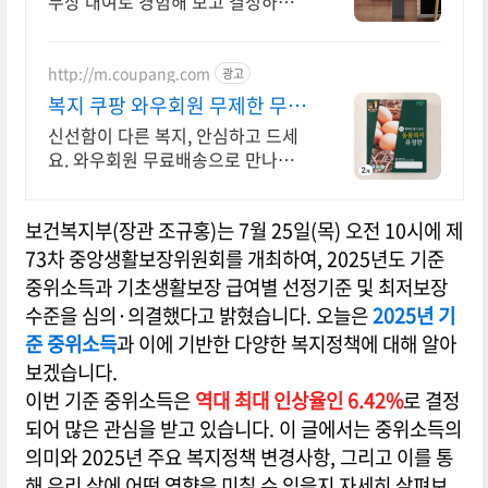
무상 대여로 경험해 보고 결정하세
요!
http://m.coupang.com
광고
복지 쿠팡 와우회원 무제한 무료
배송
신선함이 다른 복지, 안심하고 드세
요. 와우회원 무료배송으로 만나보세
요. 고소하고 비린내 없는 계란, 탱글
한 노른자로 풍미를 더하세요.
보건복지부(장관 조규홍)는 7월 25일(목) 오전 10시에 제
73차 중앙생활보장위원회를 개최하여, 2025년도 기준
중위소득과 기초생활보장 급여별 선정기준 및 최저보장
수준을 심의·의결했다고 밝혔습니다. 오늘은
2025년 기
준 중위소득
과 이에 기반한 다양한 복지정책에 대해 알아
보겠습니다.
이번 기준 중위소득은
역대 최대 인상율인 6.42%
로 결정
되어 많은 관심을 받고 있습니다. 이 글에서는 중위소득의
의미와 2025년 주요 복지정책 변경사항, 그리고 이를 통
해 우리 삶에 어떤 영향을 미칠 수 있을지 자세히 살펴보