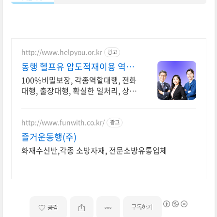
여 환급해 주는 사업입니다. 기존에 출시된
http://www.helpyou.or.kr
광고
동행 헬프유 압도적재이용 역할
대행, 상황연출 전문
100%비밀보장, 각종역할대행, 전화
대행, 출장대행, 확실한 일처리, 상황
해결전문 역할대행, 상황연출 전문업
체, 어떤 상황이던 대행이 가능합니
다.
http://www.funwith.co.kr/
광고
즐거운동행(주)
화재수신반,각종 소방자재, 전문소방유통업체
구독하기
공감