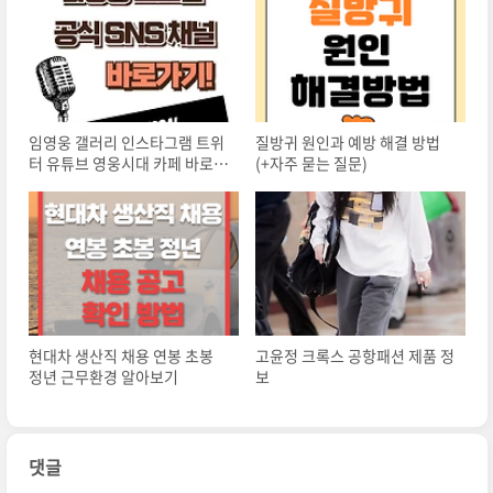
임영웅 갤러리 인스타그램 트위
질방귀 원인과 예방 해결 방법
터 유튜브 영웅시대 카페 바로가
(+자주 묻는 질문)
기
현대차 생산직 채용 연봉 초봉
고윤정 크록스 공항패션 제품 정
정년 근무환경 알아보기
보
댓글