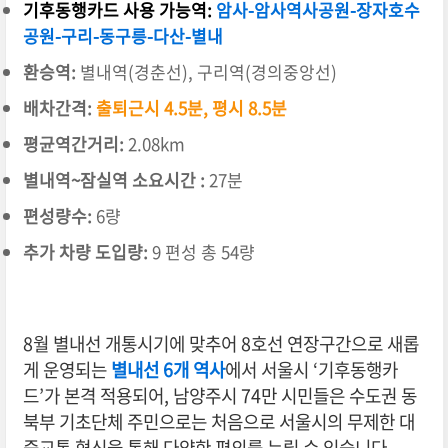
기후동행카드 사용 가능역:
암사-암사역사공원-장자호수
공원-구리-동구릉-
다산-별내
환승역:
별내역(경춘선), 구리역(경의중앙선)
배차간격:
출퇴근시 4.5분, 평시 8.5분
평균역간거리:
2.08km
별내역~잠실역 소요시간 :
27분
편성량수:
6량
추가 차량 도입량:
9 편성 총 54량
8월 별내선 개통시기에 맞추어 8호선 연장구간으로 새롭
게 운영되는
별내선 6개 역사
에서 서울시 ‘기후동행카
드’가 본격 적용되어,
남양주시 74만 시민들은 수도권 동
북부 기초단체 주민으로는 처음으로 서울시의 무제한 대
중교통 혁신을 통해 다양한 편의를 누릴 수 있습니다.