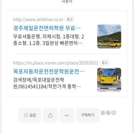
자동차
http://www.jeildrive.co.kr
광고
경주제일운전면허학원 무료셔
틀.1종대형.2종소형
무료셔틀운행. 자체시험. 1종대형. 2
종소형. 1.2종. 3일완성 빠른면허취
득을 위한 선택.직장인.주말반운영.3
일완성
https://m.place.naver.com/place/20583022
광고
목포자동차운전전문학원운전면
허 착한가격
검색창에/목포대앞운전학
원/0614541184/착한가격 통학버스
1.2종 대형 캠핑카
구독하기
공감